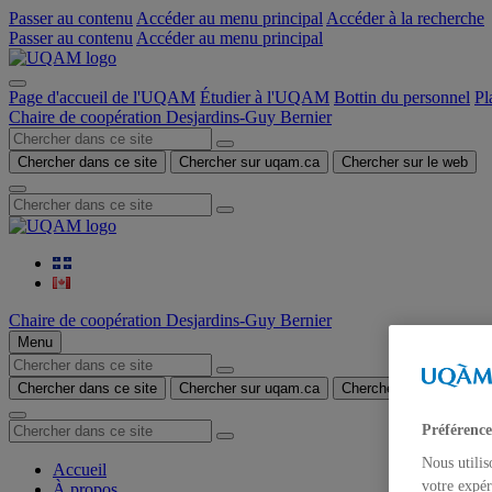
Passer au contenu
Accéder au menu principal
Accéder à la recherche
Passer au contenu
Accéder au menu principal
Page d'accueil de l'UQAM
Étudier à l'UQAM
Bottin du personnel
Pl
Chaire de coopération Desjardins-Guy Bernier
Chercher dans ce site
Chercher sur uqam.ca
Chercher sur le web
Chaire de coopération Desjardins-Guy Bernier
Menu
Chercher dans ce site
Chercher sur uqam.ca
Chercher sur le web
Préférence
Nous utilis
Accueil
votre expér
À propos