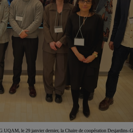
G UQAM, le 29 janvier dernier, la Chaire de coopération Desjardins–Gu