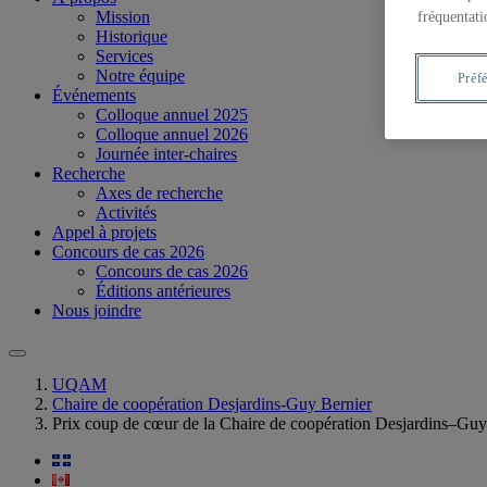
Mission
fréquentati
Historique
Services
Notre équipe
Préf
Événements
Colloque annuel 2025
Colloque annuel 2026
Journée inter-chaires
Recherche
Axes de recherche
Activités
Appel à projets
Concours de cas 2026
Concours de cas 2026
Éditions antérieures
Nous joindre
UQAM
Chaire de coopération Desjardins-Guy Bernier
Prix coup de cœur de la Chaire de coopération Desjardins–Gu