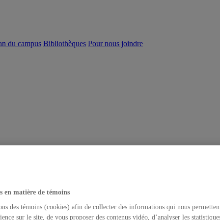
an du campus
Bibliothèques
Pour nous joindre
s en matière de témoins
ons des témoins (cookies) afin de collecter des informations qui nous permetten
ience sur le site, de vous proposer des contenus vidéo, d’analyser les statistique