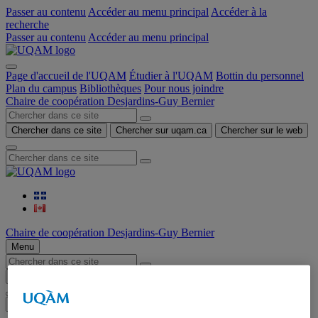
Passer au contenu
Accéder au menu principal
Accéder à la
recherche
Passer au contenu
Accéder au menu principal
Page d'accueil de l'UQAM
Étudier à l'UQAM
Bottin du personnel
Plan du campus
Bibliothèques
Pour nous joindre
Chaire de coopération Desjardins-Guy Bernier
Chercher dans ce site
Chercher sur uqam.ca
Chercher sur le web
Chaire de coopération Desjardins-Guy Bernier
Menu
Chercher dans ce site
Chercher sur uqam.ca
Chercher sur le web