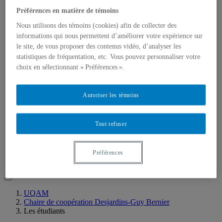
Accueil
Préférences en matière de témoins
À propos
Mission
Nous utilisons des témoins (cookies) afin de collecter des
Historique
informations qui nous permettent d’améliorer votre expérience sur
Services
le site, de vous proposer des contenus vidéo, d’analyser les
Notre équipe
statistiques de fréquentation, etc. Vous pouvez personnaliser votre
Événements
choix en sélectionnant « Préférences ».
Colloque annuel 2025
Colloque annuel 2026
Journée inter-chaires
Autoriser les témoins
Recherche
Axes de recherche
Activités
Appel à projets
Tout refuser
Concours de cas 2026
Concours de cas 2026
Éditions antérieures
Préférences
Nous joindre
UQAM
Chaire de coopération Desjardins-Guy Bernier
Les étudiants