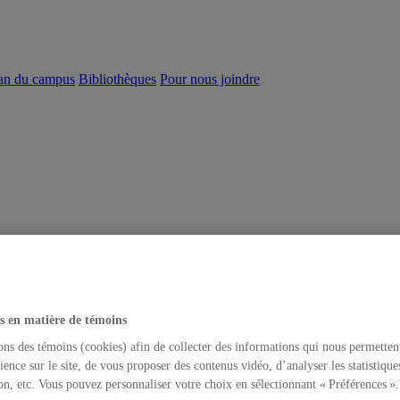
an du campus
Bibliothèques
Pour nous joindre
s en matière de témoins
ons des témoins (cookies) afin de collecter des informations qui nous permetten
ience sur le site, de vous proposer des contenus vidéo, d’analyser les statistique
on, etc. Vous pouvez personnaliser votre choix en sélectionnant « Préférences ».