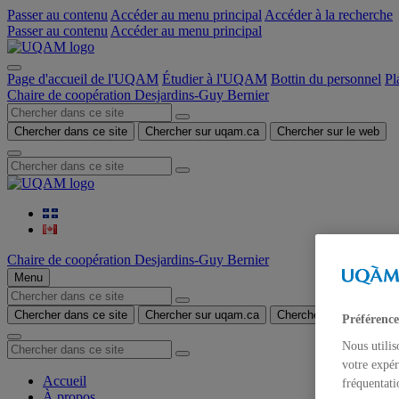
Passer au contenu
Accéder au menu principal
Accéder à la recherche
Passer au contenu
Accéder au menu principal
Page d'accueil de l'UQAM
Étudier à l'UQAM
Bottin du personnel
Pl
Chaire de coopération Desjardins-Guy Bernier
Chercher dans ce site
Chercher sur uqam.ca
Chercher sur le web
Chaire de coopération Desjardins-Guy Bernier
Menu
Chercher dans ce site
Chercher sur uqam.ca
Chercher sur le web
Préférence
Nous utilis
votre expér
Accueil
fréquentati
À propos