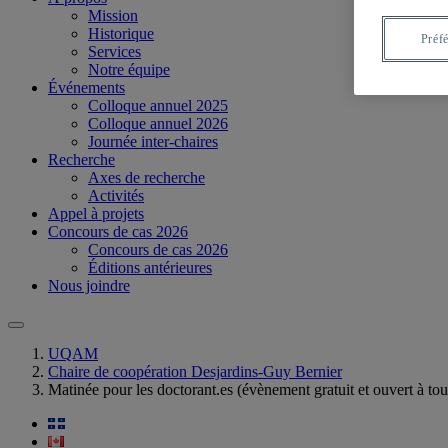
Mission
Historique
Préf
Services
Notre équipe
Événements
Colloque annuel 2025
Colloque annuel 2026
Journée inter-chaires
Recherche
Axes de recherche
Activités
Appel à projets
Concours de cas 2026
Concours de cas 2026
Éditions antérieures
Nous joindre
UQAM
Chaire de coopération Desjardins-Guy Bernier
Matinée pour les doctorant.es (évènement gratuit et ouvert à tou