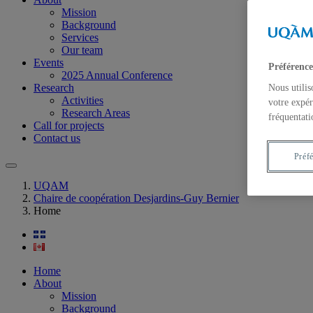
Mission
Background
Services
Our team
Events
Préférence
2025 Annual Conference
Research
Nous utilis
Activities
votre expér
Research Areas
fréquentati
Call for projects
Contact us
Préf
UQAM
Chaire de coopération Desjardins-Guy Bernier
Home
Home
About
Mission
Background