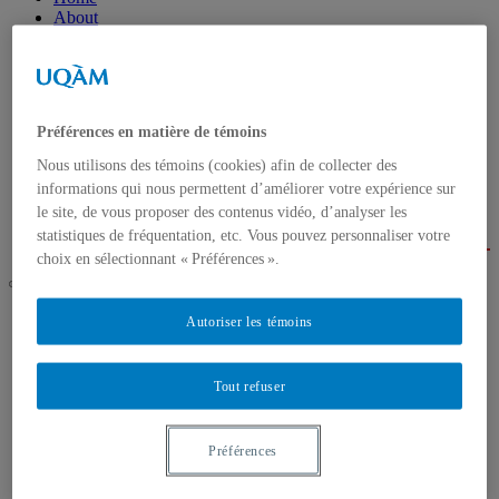
About
Mission
Background
Services
Our team
Events
Préférences en matière de témoins
2025 Annual Conference
Research
Nous utilisons des témoins (cookies) afin de collecter des
Activities
informations qui nous permettent d’améliorer votre expérience sur
Research Areas
le site, de vous proposer des contenus vidéo, d’analyser les
Call for projects
statistiques de fréquentation, etc. Vous pouvez personnaliser votre
Contact us
choix en sélectionnant « Préférences ».
UQAM
Autoriser les témoins
Chaire de coopération Desjardins-Guy Bernier
Contact us
Tout refuser
Home
Préférences
About
Mission